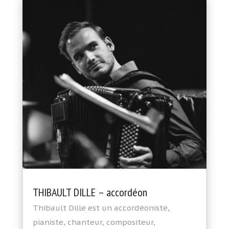
THIBAULT DILLE – accordéon
Thibault Dille est un accordéoniste,
pianiste, chanteur, compositeur,