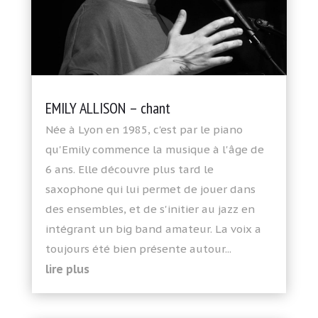
EMILY ALLISON – chant
Née à Lyon en 1985, c'est par le piano
qu'Emily commence la musique à l'âge de
6 ans. Elle découvre plus tard le
saxophone qui lui permet de jouer dans
des ensembles, et de s'initier au jazz en
intégrant un big band amateur. La voix a
toujours été bien présente autour...
lire plus