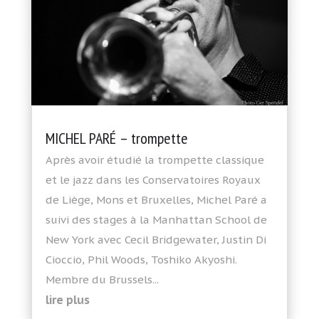
MICHEL PARÉ – trompette
Après avoir étudié la trompette classique
et le jazz dans les Conservatoires Royaux
de Liège, Mons et Bruxelles, Michel Paré a
suivi des stages à la Manhattan School de
New York avec Cecil Bridgewater, Justin Di
Cioccio, Phil Woods, Toshiko Akyoshi.
Membre du Brussels...
lire plus