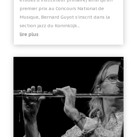
premier prix au Concours National de
Musique, Bernard Guyot s’inscrit dans la
section jazz du Koninklijk...
lire plus