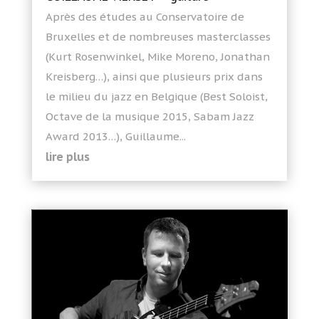
Après des études au Conservatoire de
Bruxelles et de nombreuses masterclasses
(Kurt Rosenwinkel, Mike Moreno, Jonathan
Kreisberg…), ainsi que plusieurs prix dans
le milieu du jazz en Belgique (Best Soloist,
Octave de la musique 2015, Sabam Jazz
Award 2013…), Guillaume...
lire plus