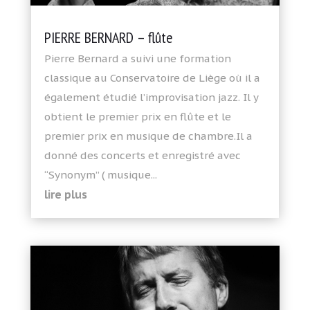
PIERRE BERNARD – flûte
Pierre Bernard a suivi une formation
classique au Conservatoire de Liège où il a
également étudié l’improvisation jazz. Il y
obtient le premier prix en flûte et le
premier prix en musique de chambre.Il a
donné des concerts et enregistré avec
“Synonym” ( musique...
lire plus