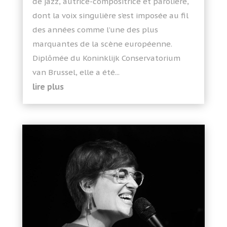
de jazz, autrice-compositrice et parolière,
dont la voix singulière s’est imposée au fil
des années comme l’une des plus
marquantes de la scène européenne.
Diplômée du Koninklijk Conservatorium
van Brussel, elle a été...
lire plus