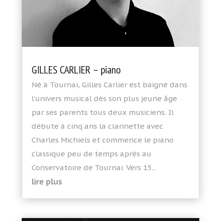
GILLES CARLIER – piano
Né à Tournai, Gilles Carlier est baigné dans
l’univers musical dès son plus jeune âge
par ses parents tous deux musiciens. Il
débute à cinq ans la clarinette avec
Charles Michiels et commence le piano
classique peu de temps après au
Conservatoire de Tournai. Vers 15...
lire plus