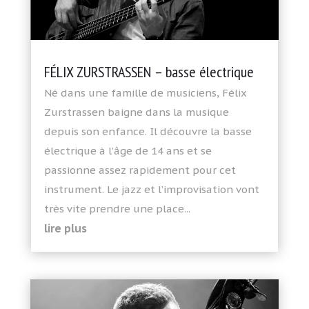
FÉLIX ZURSTRASSEN – basse électrique
Né dans une famille de musiciens, Félix
Zurstrassen baigne dans la musique
depuis son enfance. Il découvre la basse
électrique à l’âge de 14 ans et se
passionne assez rapidement pour cet
instrument. Le jazz et l’improvisation vont
très vite prendre une place...
lire plus