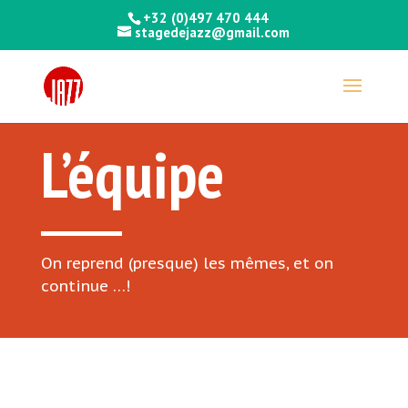
+32 (0)497 470 444
stagedejazz@gmail.com
L’équipe
On reprend (presque) les mêmes, et on
continue …!