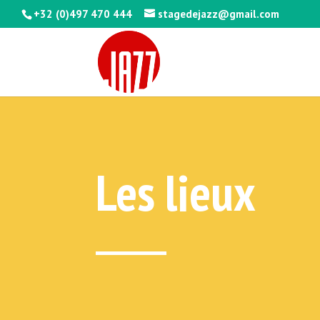
+32 (0)497 470 444
stagedejazz@gmail.com
Les lieux